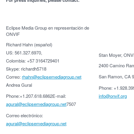
For press inquiries, please contact:
Eclipse Media Group en representación de
ONVIF
Richard Hahn (español)
US: 561.327.6970,
Stan Moyer, ONVI
Colombia: +57 3164729401
2400 Camino Ram
Skype: richardh5718
San Ramon, CA 
Correo:
rhahn@eclipsemediagroup.net
Andrea Gural
Phone: +1.928.395
info@onvif.org
Phone:+1.207.618.6862E-mail:
agural@eclipsemediagroup.net
7507
Correo electrónico:
agural@eclipsemediagroup.net