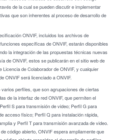
través de la cual se pueden discutir e implementar
tivas que son inherentes al proceso de desarrollo de
cificación ONVIF, incluidos los archivos de
funciones específicas de ONVIF, estarán disponibles
do la integración de las propuestas técnicas nuevas
a de ONVIF, estos se publicarán en el sitio web de
e Licencia de Colaborador de ONVIF, y cualquier
 de ONVIF será licenciado a ONVIF.
 varios perfiles, que son agrupaciones de ciertas
as de la interfaz de red ONVIF, que permiten el
fil S para transmisión de video; Perfil G para
 acceso físico; Perfil Q para instalación rápida,
amplia y Perfil T para transmisión avanzada de video.
egia de código abierto, ONVIF espera ampliamente que
 código abierto respalden el desarrollo de perfiles