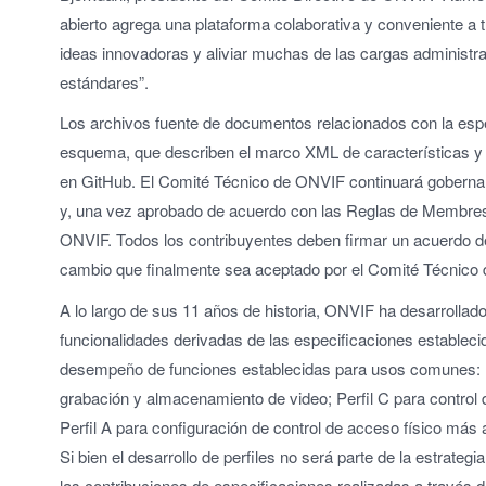
abierto agrega una plataforma colaborativa y conveniente a 
ideas innovadoras y aliviar muchas de las cargas administra
estándares”.
Los archivos fuente de documentos relacionados con la espe
esquema, que describen el marco XML de características y 
en GitHub. El Comité Técnico de ONVIF continuará gobernan
y, una vez aprobado de acuerdo con las Reglas de Membresí
ONVIF. Todos los contribuyentes deben firmar un acuerdo d
cambio que finalmente sea aceptado por el Comité Técnico
A lo largo de sus 11 años de historia, ONVIF ha desarrollado
funcionalidades derivadas de las especificaciones establecid
desempeño de funciones establecidas para usos comunes: Per
grabación y almacenamiento de video; Perfil C para control de
Perfil A para configuración de control de acceso físico más 
Si bien el desarrollo de perfiles no será parte de la estrat
las contribuciones de especificaciones realizadas a través de