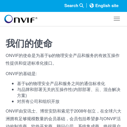
Search
English site
Toggl
我们的使命
ONVIF的使命是为基于ip的物理安全产品和服务的有效互操作
性提供和促进标准化接口。
ONVIF的
基础
是:
基于ip的物理安全产品和服务之间的通信标准化
与品牌和部署无关的互操作性(内部部署、云、混合解决
方案)
对所有公司和组织
开放
ONVIF由安讯士、博世安防和索尼于2008年创立，在全球六大
洲拥有足够规模数量的会员基础，会员包括
希望参与
ONVIF活
动的
制造商、软件开发商、顾问公司、系统集成商、终端用户